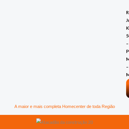
Classificado
Ir
por
mais
para
R
recente
o
J
conteúdo
K
5
–
P
M
–
A maior e mais completa Homecenter de toda Região