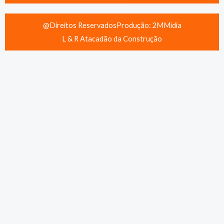
@Direitos Reservados
Produção: 2MMídia
L & R Atacadão da Construção