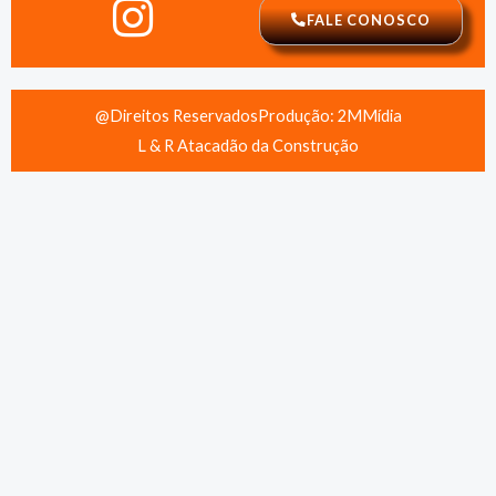
FALE CONOSCO
@Direitos Reservados
Produção: 2MMídia
L & R Atacadão da Construção