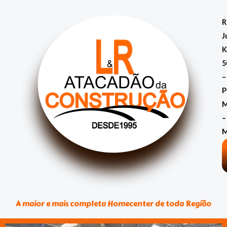
Ir
para
R
o
J
conteúdo
K
5
–
P
M
–
A maior e mais completa Homecenter de toda Região