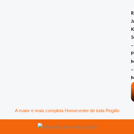
Ir
para
R
o
J
conteúdo
K
5
–
P
M
–
A maior e mais completa Homecenter de toda Região