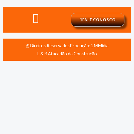
FALE CONOSCO
@Direitos Reservados
Produção: 2MMídia
L & R Atacadão da Construção