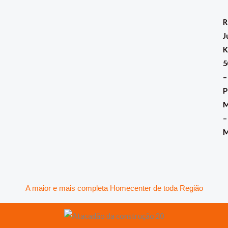
Classificado
Ir
por
mais
para
R
recente
o
J
conteúdo
K
5
–
P
M
–
A maior e mais completa Homecenter de toda Região