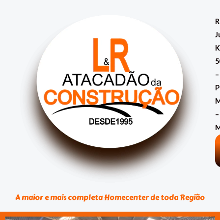
Classificado
Ir
por
mais
para
R
recente
o
J
conteúdo
K
5
–
P
M
–
A maior e mais completa Homecenter de toda Região