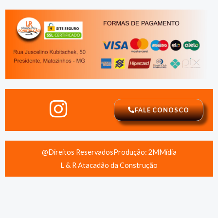
FALE CONOSCO
@Direitos Reservados
Produção: 2MMídia
L & R Atacadão da Construção