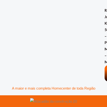
Ir
para
R
o
J
conteúdo
K
5
–
P
M
–
A maior e mais completa Homecenter de toda Região