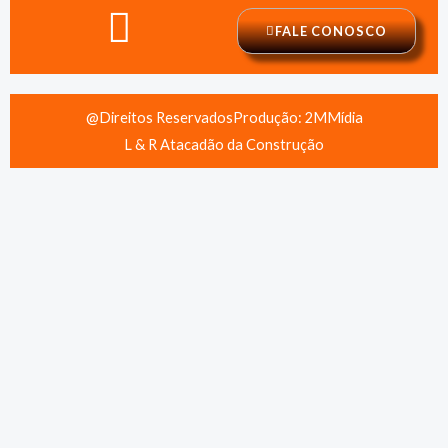
FALE CONOSCO
@Direitos Reservados
Produção: 2MMídia
L & R Atacadão da Construção