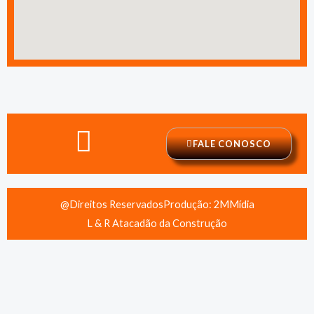
FALE CONOSCO
@Direitos Reservados
Produção: 2MMídia
L & R Atacadão da Construção