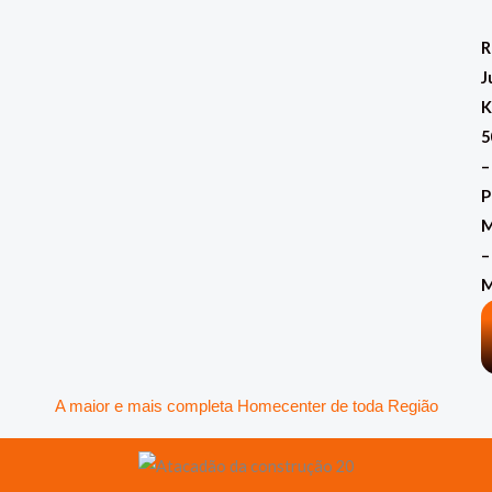
Ir
para
R
o
J
conteúdo
K
5
–
P
M
–
A maior e mais completa Homecenter de toda Região