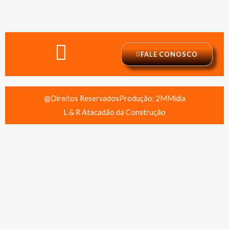
FALE CONOSCO
@Direitos Reservados
Produção: 2MMídia
L & R Atacadão da Construção