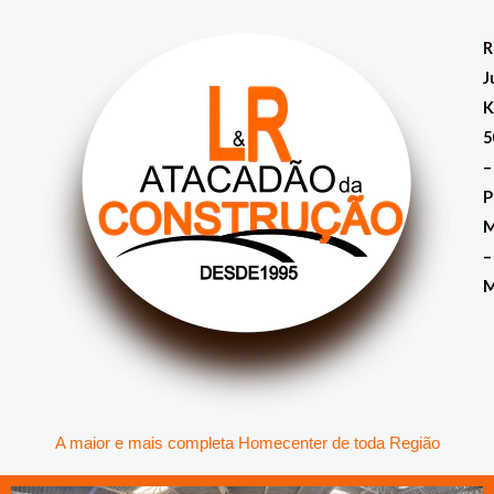
Ir
para
R
o
J
conteúdo
K
5
–
P
M
–
A maior e mais completa Homecenter de toda Região