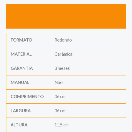
Descrição
Avaliações (0)
FORMATO
Redondo
MATERIAL
Cerâmica
GARANTIA
3 meses
MANUAL
Não
COMPRIMENTO
36 cm
LARGURA
36 cm
ALTURA
11,5 cm