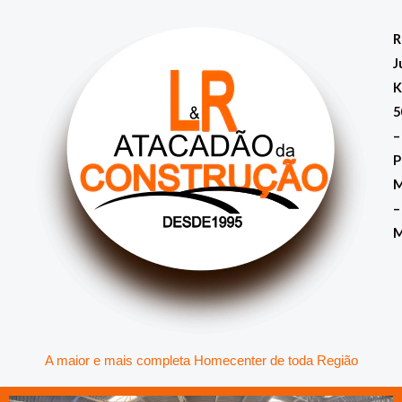
Ir
para
R
o
J
conteúdo
K
5
–
P
M
–
A maior e mais completa Homecenter de toda Região