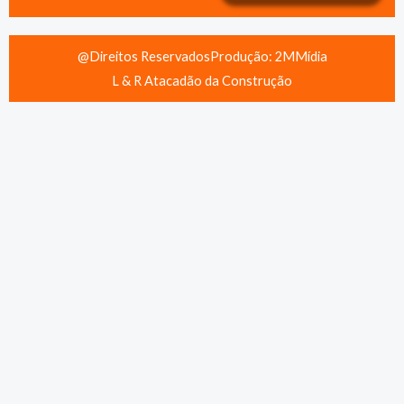
@Direitos Reservados
Produção: 2MMídia
L & R Atacadão da Construção