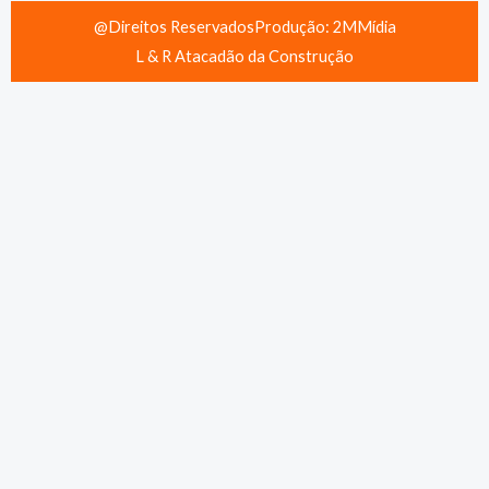
@Direitos Reservados
Produção: 2MMídia
L & R Atacadão da Construção