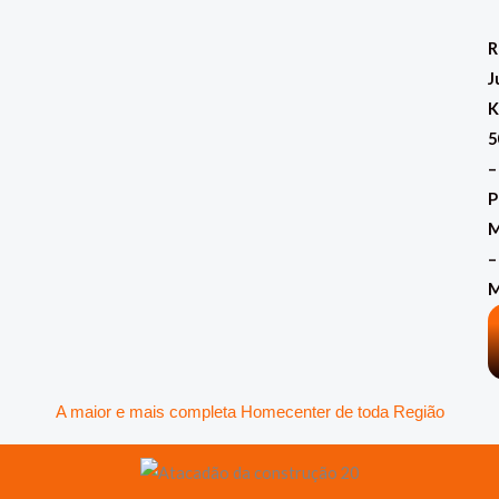
Ir
para
R
o
J
conteúdo
K
5
–
P
M
–
A maior e mais completa Homecenter de toda Região