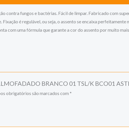
contra fungos e bactérias. Fácil de limpar. Fabricado com superfí
. Fixação é regulável, ou seja, o assento se encaixa perfeitamente 
onta com uma fórmula que garante a cor do assento por muito mai
NTO ALMOFADADO BRANCO 01 TSL/K BCO01 AST
s obrigatórios são marcados com
*