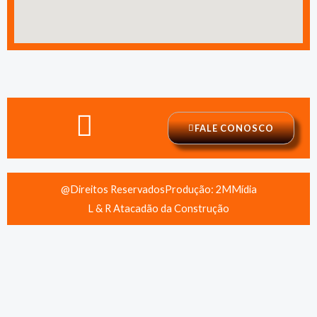
FALE CONOSCO
@Direitos Reservados
Produção: 2MMídia
L & R Atacadão da Construção