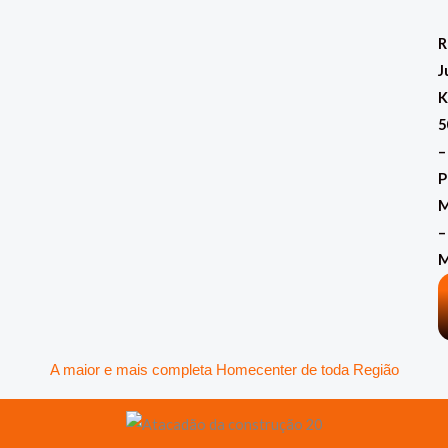
Ir
para
R
o
J
conteúdo
K
5
–
P
M
–
A maior e mais completa Homecenter de toda Região