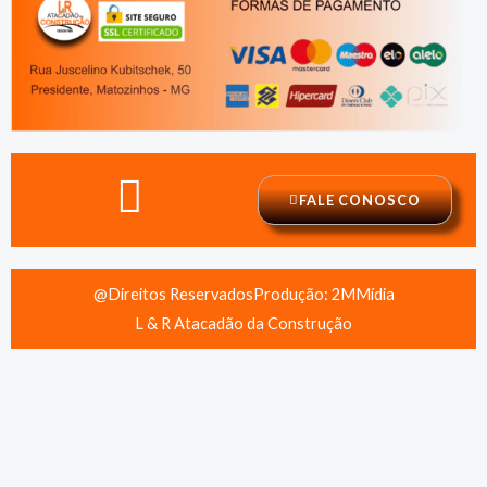
FALE CONOSCO
@Direitos Reservados
Produção: 2MMídia
L & R Atacadão da Construção