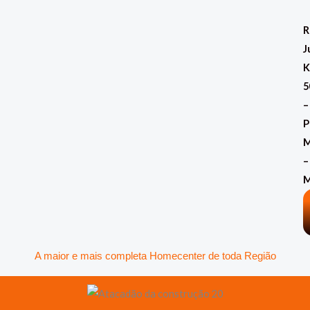
Ir
para
R
o
J
conteúdo
K
5
–
P
M
–
A maior e mais completa Homecenter de toda Região