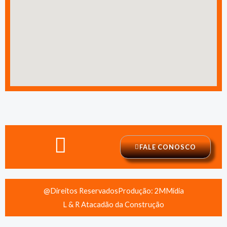
FALE CONOSCO
@Direitos Reservados
Produção: 2MMídia
L & R Atacadão da Construção