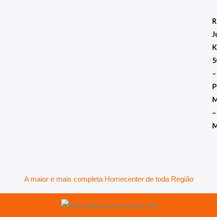
Ir
para
R
o
J
conteúdo
K
5
–
P
M
–
A maior e mais completa Homecenter de toda Região