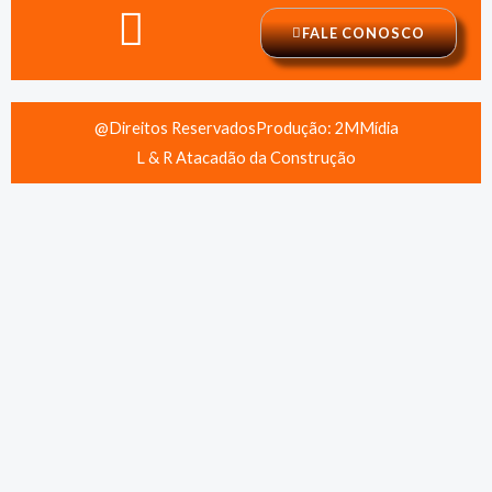
FALE CONOSCO
@Direitos Reservados
Produção: 2MMídia
L & R Atacadão da Construção