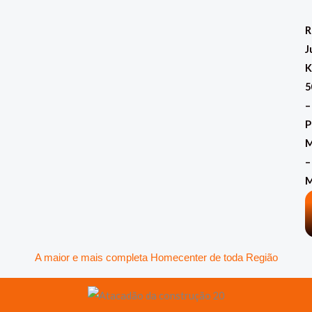
Ir
para
R
o
J
conteúdo
K
5
–
P
M
–
A maior e mais completa Homecenter de toda Região