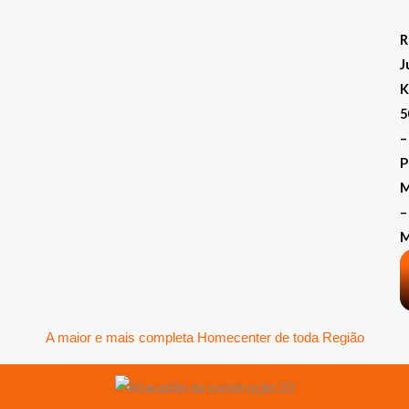
Ir
para
R
o
J
conteúdo
K
5
–
P
M
–
A maior e mais completa Homecenter de toda Região