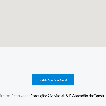
FALE CONOSCO
reitos Reservados
Produção: 2MMídia
L & R Atacadão da Constr