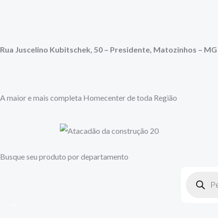
Ir
para
o
conteúdo
Rua Juscelino Kubitschek, 50 – Presidente, Matozinhos – MG
A maior e mais completa Homecenter de toda Região
Busque seu produto por departamento
Pesquisar
produtos