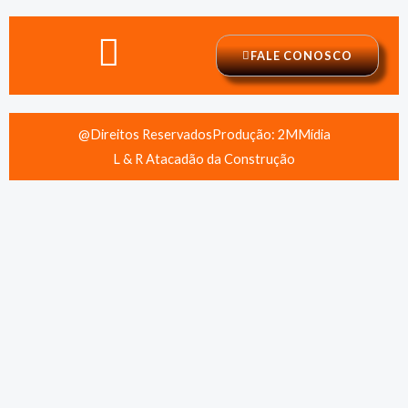
FALE CONOSCO
@Direitos Reservados
Produção: 2MMídia
L & R Atacadão da Construção