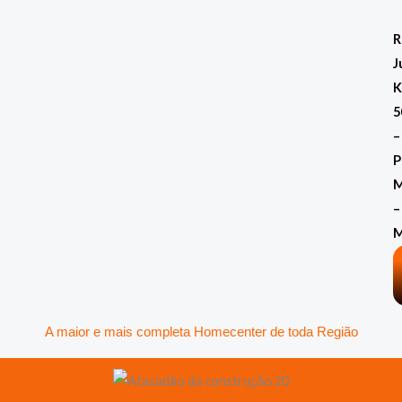
Ir
para
R
o
J
conteúdo
K
5
–
P
M
–
A maior e mais completa Homecenter de toda Região