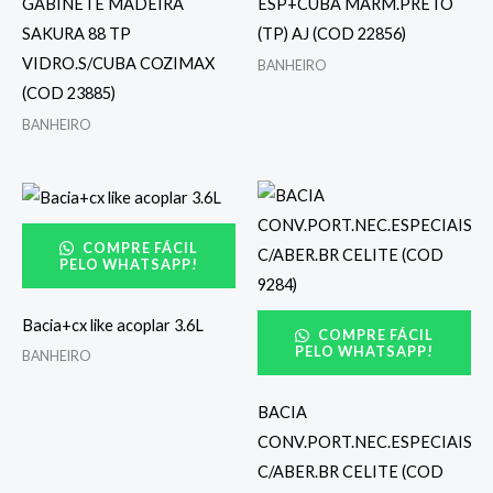
GABINETE MADEIRA
ESP+CUBA MARM.PRETO
SAKURA 88 TP
(TP) AJ (COD 22856)
VIDRO.S/CUBA COZIMAX
BANHEIRO
(COD 23885)
BANHEIRO
COMPRE FÁCIL
PELO WHATSAPP!
Bacia+cx like acoplar 3.6L
COMPRE FÁCIL
PELO WHATSAPP!
BANHEIRO
BACIA
CONV.PORT.NEC.ESPECIAIS
C/ABER.BR CELITE (COD