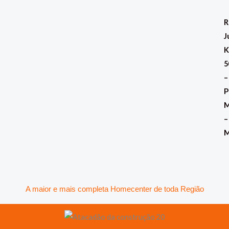
Ir
para
R
o
J
conteúdo
K
5
–
P
M
–
A maior e mais completa Homecenter de toda Região