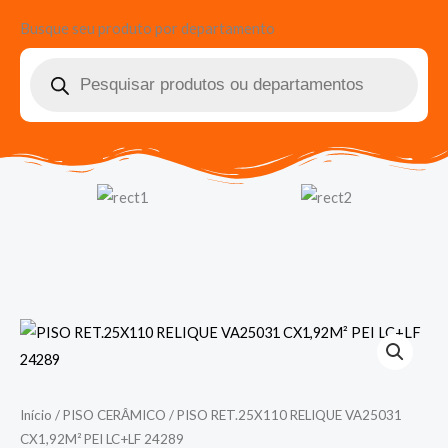
Busque seu produto por departamento
Pesquisar
produtos
Início
/
PISO CERÂMICO
/ PISO RET.25X110 RELIQUE VA25031
CX1,92M² PEI LC+LF 24289