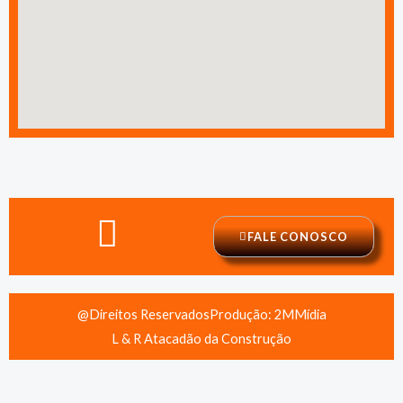
FALE CONOSCO
@Direitos Reservados
Produção: 2MMídia
L & R Atacadão da Construção