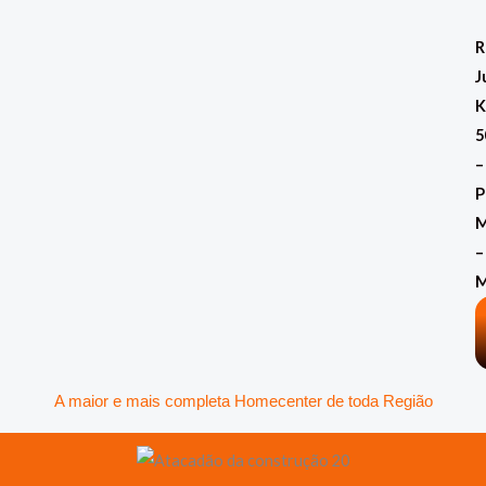
Ir
para
R
o
J
conteúdo
K
5
–
P
M
–
A maior e mais completa Homecenter de toda Região