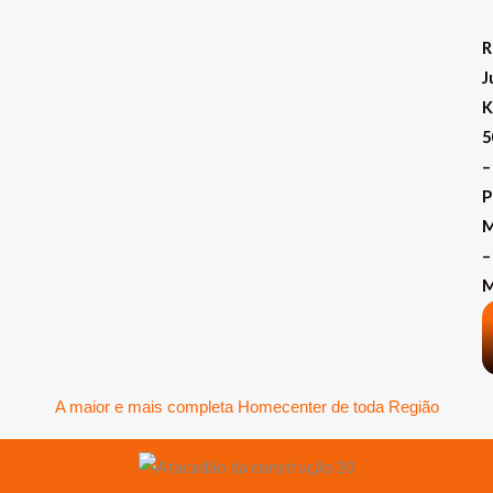
Ir
para
R
o
J
conteúdo
K
5
–
P
M
–
A maior e mais completa Homecenter de toda Região