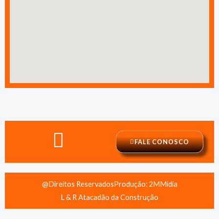
FALE CONOSCO
@Direitos Reservados
Produção: 2MMídia
L & R Atacadão da Construção