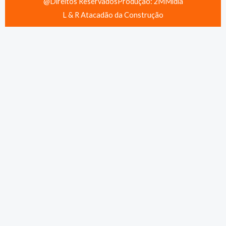
@Direitos Reservados
Produção: 2MMídia
L & R Atacadão da Construção