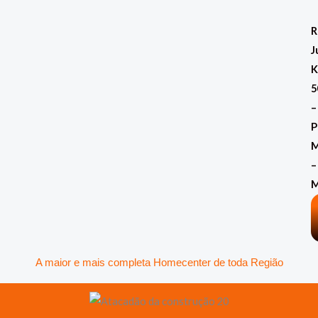
Ir
para
R
o
J
conteúdo
K
5
–
P
M
–
A maior e mais completa Homecenter de toda Região