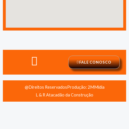
FALE CONOSCO
@Direitos Reservados
Produção: 2MMídia
L & R Atacadão da Construção