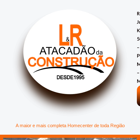
Ir
para
R
o
J
conteúdo
K
5
–
P
M
–
A maior e mais completa Homecenter de toda Região